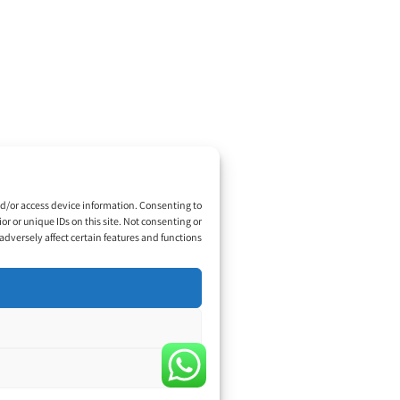
ניהול פרטיות
e use technologies like cookies to store and/or access device information. Consenting to
us to process data such as browsing behavior or unique IDs on this site. Not consenting or
withdrawing consent, may adversely affect certain features and functions.
Accept
Deny
View preferences