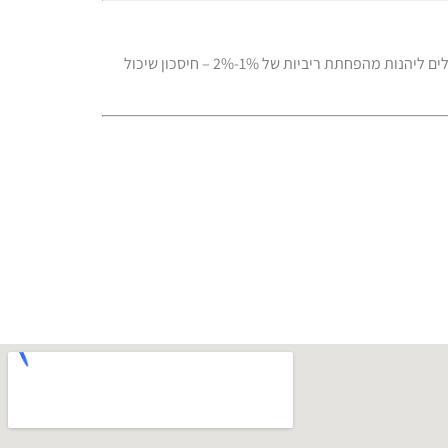
, תלוי בגודל העסק ובהיקף האשראי. גם עסקים קטנים יכולים ליהנות מהפחתת ריביות של 1%-2% – חיסכון שיכול