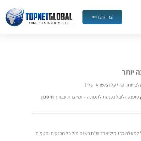
צרו קשר
 יותר
לם יותר מדי על האשראי שלי?
טופנט גלובל נכנסת לתמונה – ומייצרת עבורך
חיסכון
היא חברת ברוקראז' פיננסי שהוקמה בשנת 2012 ומתמחה בתיווך וניהול אשראי לעסקים. אנו מנהלים הליכים בהיקף של למעלה מ־1 מיליארד ש"ח בשנה מול כל הבנקים והגופים