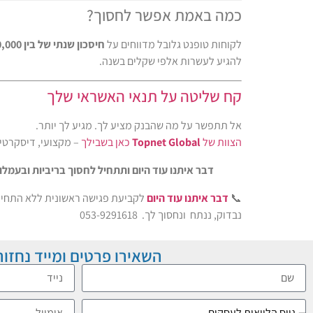
כמה באמת אפשר לחסוך?
לקוחות טופנט גלובל מדווחים על
חיסכון שנתי של בין 50,000 ל־500,000 ש"ח
להגיע לעשרות אלפי שקלים בשנה.
קח שליטה על תנאי האשראי שלך
אל תתפשר על מה שהבנק מציע לך. מגיע לך יותר.
הצוות של
Topnet Global
כאן בשבילך
– מקצועי, דיסקרטי ו
דבר איתנו עוד היום ותתחיל לחסוך בריביות ובעמלו
📞
דבר איתנו עוד היום
לקביעת פגישה ראשונית ללא התחיי
נבדוק, ננתח ונחסוך לך. 053-9291618
השאירו פרטים ומייד נחזור