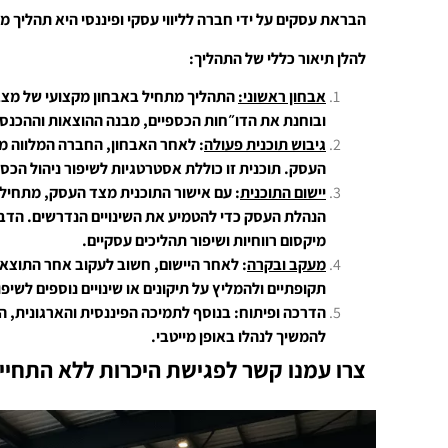
הבראת עסקים על ידי חברה לליווי עסקי ופיננסי היא תהליך מ
להלן תיאור כללי של התהליך:
אבחון ראשוני:
התהליך מתחיל באבחון מקצועי של מצב
ובוחנת את הדו״חות הכספיים, מבנה ההוצאות וההכנסות,
גיבוש תוכנית פעולה
: לאחר האבחון, החברה המלווה מ
העסק. תוכנית זו כוללת אסטרטגיות לשיפור ניהול הכספי
יישום התוכנית
: עם אישור התוכנית מצד העסק, מתחילה
הנהלת העסק כדי להטמיע את השינויים הנדרשים. הדבריכו
מיקסום רווחיות ושיפור תהליכים עסקיים.
מעקב ובקרה
: לאחר היישום, חשוב לעקוב אחר התוצא
תקופתיים ולהמליץ על תיקונים או שינויים נוספים לשיפ
הדרכה ופיתוח: בנוסף לתמיכה הפיננסית והארגונית, 
להמשיך לנהלו באופן מייטבי.
צרו עמנו קשר לפגישת היכרות ללא התחיי