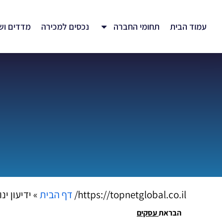
עמוד הבית
תחומי החברה
נכסים למכירה
מדדים וש
https://topnetglobal.co.il/
דף הבית
»
ידיעון ינואר 2024 הבר
הבראת
עסקים