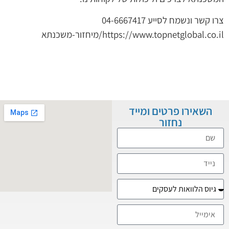
לסייע 04-6667417
ר-משכנתא