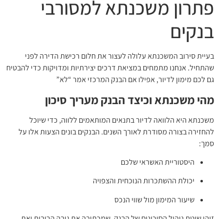
א למסורבי
צור את חלום רכישת הדירה לפני
רכים יצירתיות ומדויקות כדי להבטיח
בנק המרכזי אמר “לא”
נק מעריך סיכון
ם המותאמים ללווה, כדי שיוכל
נים. הבנקים בונים הצעות אלו על
 והצפויה
ס
נק, שמכתיבה את גובה הריבית ואת