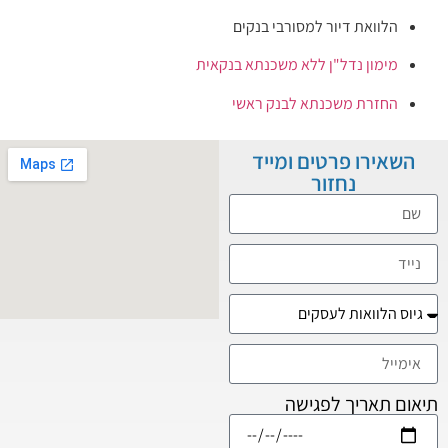
ם
 בנקאית
י